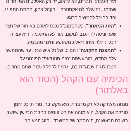
מיד הגיבה: "חברים, לא לדאוג, זה רק האפקטים המיוחדים
שהזמנו, זה עולה לנו אקסטרה!". הקהל צחק, המתח התפוגג,
והדובר יכל להמשיך ברוגע.
"הזוג המאחר":
כשהסמנכ"ל נכנס לאולם באיחור של חצי
שעה וניסה להתגנב למקום, מור לא התעלמה. היא עצרה
הכל וניהלה איתו דיאלוג משעשע וחינני מהבמה.
"המצגת התקועה":
הסיוט של כל איש טכני. עד שהמחשב
עלה מחדש, מור עשתה "מיני-סטנדאפ" ספונטני על
הטכנולוגיה שבוגדת בנו, וגרמה לקהל לשכוח שהם מחכים.
הכימיה עם הקהל (הסוד הוא
באלתור)
מנחה מצחיקה לא רק מדברת, היא מקשיבה. מור חן כל הזמן
סורקת את הקהל. היא מזהה את הטיפוסים בחדר: הביישן שיושב
בשורה הראשונה, ה"מסמר של המשרד" והזוג המאוהב.