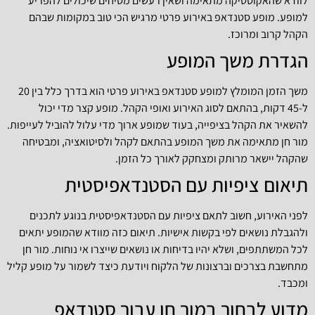
לוודא שהאקוסטיקה מתאימה ושאין רעשים מסיחים שיכולים להפריע
למופע. מופע סטנדאפ באירוע פרטי מרגיש הכי טוב במקומות שבהם
הקהל קרוב ומרוכז.
הגדרת משך המופע
משך הזמן המומלץ למופע סטנדאפ באירוע פרטי הוא בדרך כלל בין 20
ל-45 דקות, בהתאם לסוג האירוע ואופי הקהל. מופע קצר מדי יכול
להשאיר את הקהל בציפייה, בעוד שמופע ארוך מדי עלול להוביל לעייפות.
מור חן מתאימה את משך המופע בהתאם לקהל ולסיטואציה, ומבטיחה
שהקהל יישאר מרותק ומצחקק לאורך כל הזמן.
תיאום ציפיות עם הסטנדאפיסטית
לפני האירוע, חשוב לתאם ציפיות עם הסטנדאפיסטית בנוגע לתכנים
ולהגבלת נושאים לפי בקשות אישיות. תיאום כזה מוודא שהמופע יתאים
לכל המשתתפים, ושלא יהיו בדיחות או נושאים שייצרו אי נוחות. מור חן
מתחשבת בצרכים וברצונות של הלקוח ויודעת כיצד לשמור על מופע קליל
ומכבד.
מדוע לבחור במור חן עבור סטנדאפ