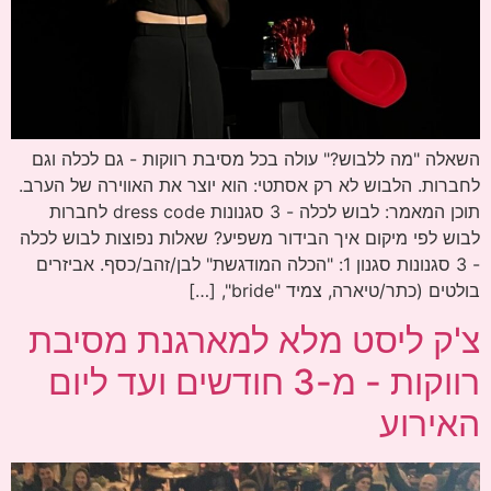
השאלה "מה ללבוש?" עולה בכל מסיבת רווקות - גם לכלה וגם
לחברות. הלבוש לא רק אסתטי: הוא יוצר את האווירה של הערב.
תוכן המאמר: לבוש לכלה - 3 סגנונות dress code לחברות
לבוש לפי מיקום איך הבידור משפיע? שאלות נפוצות לבוש לכלה
- 3 סגנונות סגנון 1: "הכלה המודגשת" לבן/זהב/כסף. אביזרים
בולטים (כתר/טיארה, צמיד "bride", […]
צ'ק ליסט מלא למארגנת מסיבת
רווקות - מ-3 חודשים ועד ליום
האירוע